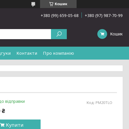
Кошик
+380 (99) 659-05-68
+380 (97) 987-70-99
Кошик
дгуки
Контакти
Про компанію
до відправки
Код:
PМ20TLO
 ₴
Купити