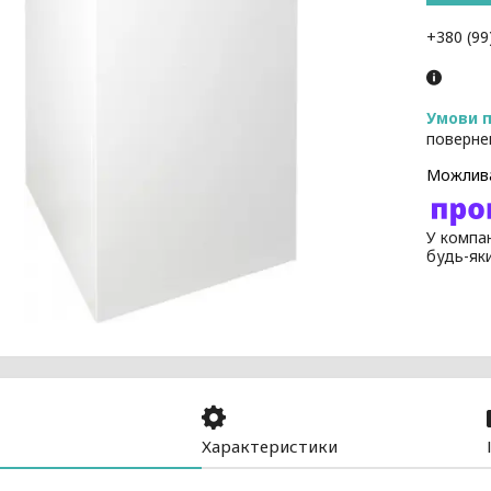
+380 (99
поверне
У компан
будь-як
Характеристики