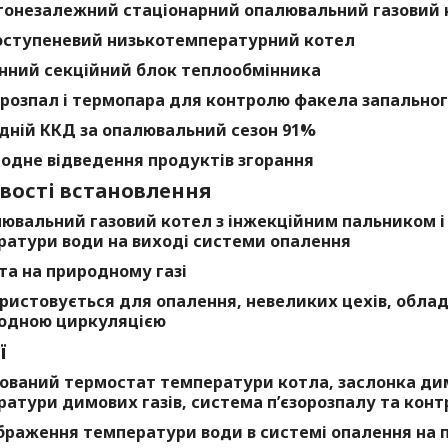
гонезалежний стаціонарний опалювальний газовий 
ступеневий низькотемпературний котел
нний секційний блок теплообмінника
орозпал і термопара для контролю факела запально
дній ККД за опалювальний сезон 91%
одне відведення продуктів згорання
ості встановлення
ювальний газовий котел з інжекційним пальником 
ратури води на виході системи опалення
та на природному газі
ристовується для опалення, невеликих цехів, обла
родною циркуляцією
ї
ований термостат температури котла, заслонка ди
атури димових газів, система п’єзорозпалу та кон
браження температури води в системі опалення на 