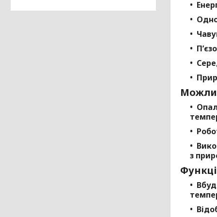
Енер
Одно
Чаву
П’єз
Сере
Прир
Можлив
Опал
темпе
Робо
Вико
з при
Функці
Вбуд
темпер
Відо