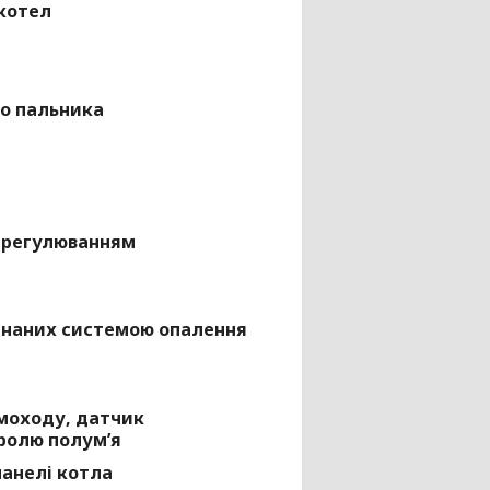
котел
го пальника
і регулюванням
днаних системою опалення
моходу, датчик
тролю полум’я
панелі котла