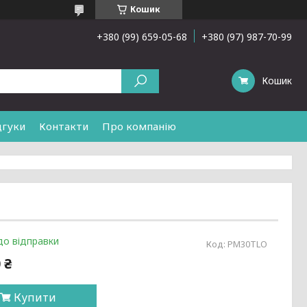
Кошик
+380 (99) 659-05-68
+380 (97) 987-70-99
Кошик
дгуки
Контакти
Про компанію
до відправки
Код:
PМ30TLO
 ₴
Купити