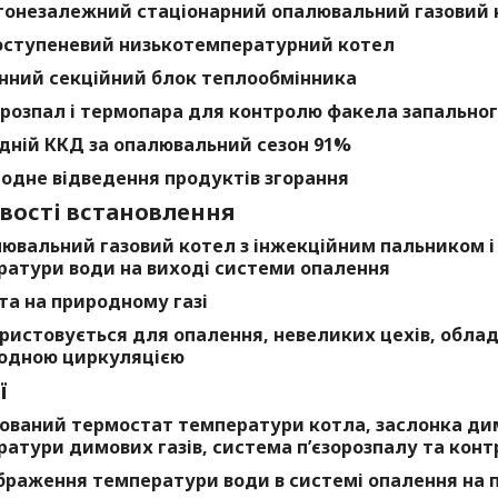
гонезалежний стаціонарний опалювальний газовий 
ступеневий низькотемпературний котел
нний секційний блок теплообмінника
орозпал і термопара для контролю факела запально
дній ККД за опалювальний сезон 91%
одне відведення продуктів згорання
ості встановлення
ювальний газовий котел з інжекційним пальником 
ратури води на виході системи опалення
та на природному газі
ристовується для опалення, невеликих цехів, обла
родною циркуляцією
ї
ований термостат температури котла, заслонка ди
атури димових газів, система п’єзорозпалу та кон
браження температури води в системі опалення на 