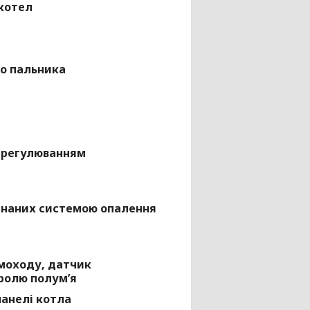
котел
го пальника
і регулюванням
днаних системою опалення
моходу, датчик
тролю полум’я
панелі котла