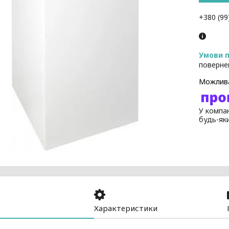
+380 (99
поверне
У компан
будь-як
Характеристики