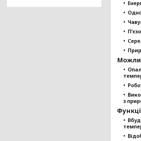
Енер
Одно
Чаву
П’єз
Сере
Прир
Можлив
Опал
темпе
Робо
Вико
з при
Функці
Вбуд
темпер
Відо