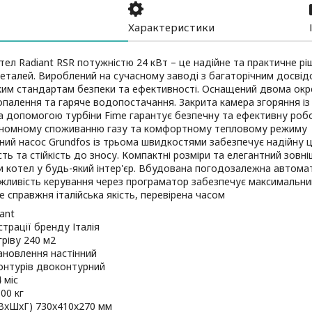
Характеристики
тел Radiant RSR потужністю 24 кВт – це надійне та практичне ріш
деталей. Вироблений на сучасному заводі з багаторічним досвід
ким стандартам безпеки та ефективності. Оснащений двома окр
опалення та гаряче водопостачання. Закрита камера згоряння і
а допомогою турбіни Fime гарантує безпечну та ефективну робо
ономному споживанню газу та комфортному тепловому режиму
ний насос Grundfos із трьома швидкостями забезпечує надійну ц
сть та стійкість до зносу. Компактні розміри та елегантний зов
и котел у будь-який інтер'єр. Вбудована погодозалежна автома
жливість керування через програматор забезпечує максимальний
це справжня італійська якість, перевірена часом
ant
страції бренду Італія
ріву 240 м2
ановлення настінний
контурів двоконтурний
 міс
,00 кг
(ВxШxГ) 730x410x270 мм