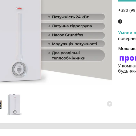
+380 (99
поверне
У компан
будь-як