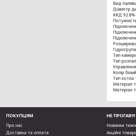
Вид палива
Діаметр ди
ККД 92.8%
Потужність
Підключен
Підключен
Підключен
Розширюва
Гідрогрупа
Тип камери
Тип розпа
Управлінн
Колір біли
Тип котла
Матеріал 
Матеріал 
ПОКУПЦЯМ
НЕ ПРОГАВ!!!
Про нас
Новинки тиж
Доставка та оплата
Акційні товар