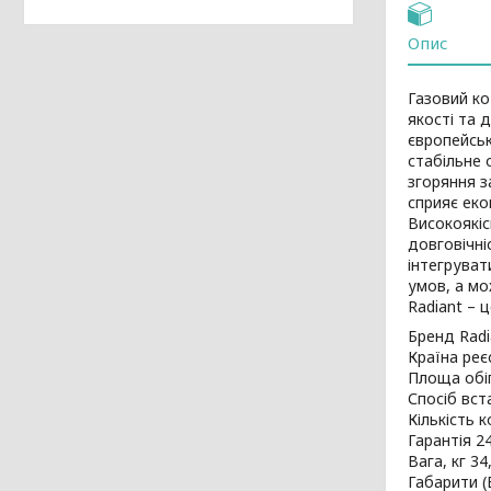
Опис
Газовий ко
якості та 
європейсь
стабільне 
згоряння з
сприяє ек
Високоякіс
довговічні
інтегруват
умов, а мо
Radiant – 
Бренд Radi
Країна реє
Площа обіг
Спосіб вст
Кількість 
Гарантія 24
Вага, кг 34
Габарити 