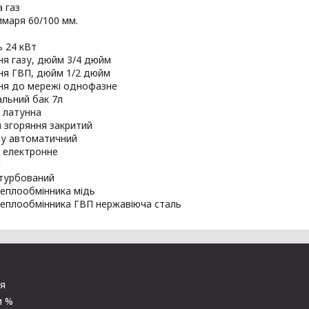
 газ
маря 60/100 мм.
 24 кВт
ня газу, дюйм 3/4 дюйм
ня ГВП, дюйм 1/2 дюйм
ня до мережі однофазне
льний бак 7л
 латунна
 згоряння закритий
лу автоматичний
я електронне
й
 турбований
теплообмінника мідь
теплообмінника ГВП нержавіюча сталь
ня
и %