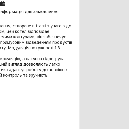
Інформація для замовлення
ення, створене в Італії з увагою до
ом, цей котел відповідає
емими контурами, він забезпечує
з примусовим відведенням продуктів
ту. Модуляція потужності 1:3
иркуляцію, а латунна гідрогрупа –
нішній вигляд дозволяють легко
тика адаптує роботу до зовнішніх
 контроль та зручність.