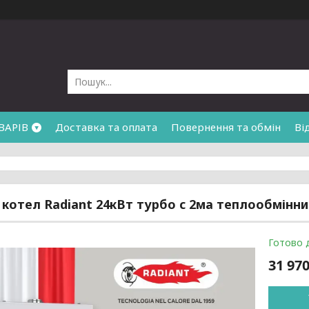
ВАРІВ
Доставка та оплата
Повернення та обмін
Ві
 котел Radiant 24кВт турбо с 2ма теплообмінни
Готово 
31 970