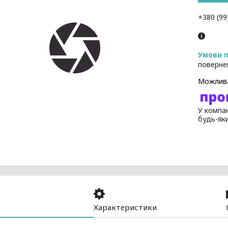
+380 (99
поверне
У компан
будь-як
Характеристики