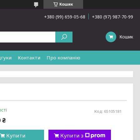
Кошик
+380 (99) 659-05-68
+380 (97) 987-70-99
Кошик
дгуки
Контакти
Про компанію
сті
Код:
65105181
 ₴
Купити
Купити з