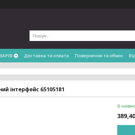
ВАРІВ
Доставка та оплата
Повернення та обмін
Ві
ий інтерфейс 65105181
В наявно
389,40