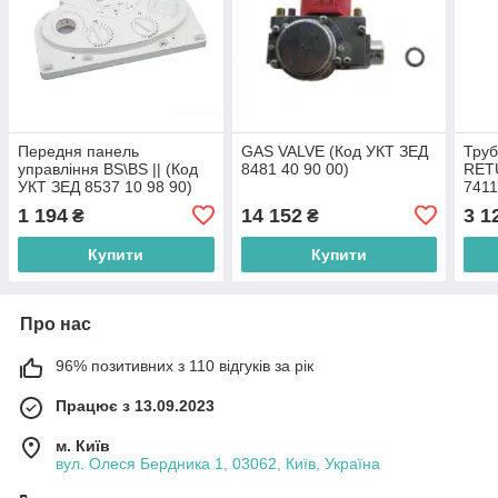
Передня панель
GAS VALVE (Код УКТ ЗЕД
Труб
управління BS\BS || (Код
8481 40 90 00)
RET
УКТ ЗЕД 8537 10 98 90)
7411
1 194
14 152
3 1
₴
₴
Купити
Купити
Про нас
96% позитивних з 110 відгуків за рік
Працює з 13.09.2023
м. Київ
вул. Олеся Бердника 1, 03062, Київ, Україна